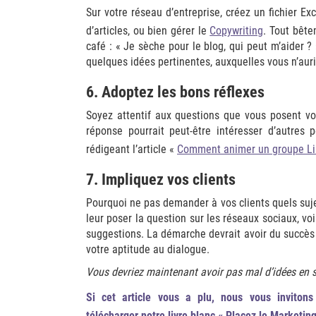
Sur votre réseau d’entreprise, créez un fichier E
d’articles, ou bien gérer le
Copywriting
. Tout bête
café : « Je sèche pour le blog, qui peut m’aider ?
quelques idées pertinentes, auxquelles vous n’auri
6. Adoptez les bons réflexes
Soyez attentif aux questions que vous posent vos 
réponse pourrait peut-être intéresser d’autres 
rédigeant l’article «
Comment animer un groupe Li
7. Impliquez vos clients
Pourquoi ne pas demander à vos clients quels suje
leur poser la question sur les réseaux sociaux, v
suggestions. La démarche devrait avoir du succès 
votre aptitude au dialogue.
Vous devriez maintenant avoir pas mal d’idées en st
Si cet article vous a plu, nous vous inviton
télécharger
notre livre blanc « Placez le Marketin