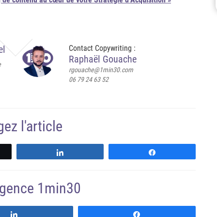
el
Contact Copywriting :
Raphaël Gouache
e
rgouache@1min30.com
06 79 24 63 52
ez l'article
z
Partagez
Partagez
'agence 1min30
Suivre
Suivre