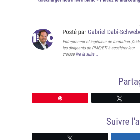
Posté par
Gabriel Dabi-Schweb
Entrepreneur et ingénieur de formation, j'aid
les dirigeants de PME/ETI à accélérer leur
croissa
lire la suite...
Partag
Épingle
Tweete
Suivre l
Suivre