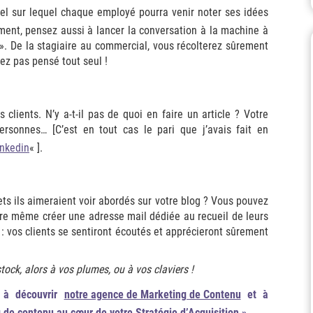
xcel sur lequel chaque employé pourra venir noter ses idées
ment, pensez aussi à lancer la conversation à la machine à
 ». De la stagiaire au commercial, vous récolterez sûrement
ez pas pensé tout seul !
clients. N’y a-t-il pas de quoi en faire un article ? Votre
personnes… [C’est en tout cas le pari que j’avais fait en
nkedin
« ].
ts ils aimeraient voir abordés sur votre blog ? Vous pouvez
oire même créer une adresse mail dédiée au recueil de leurs
: vos clients se sentiront écoutés et apprécieront sûrement
ock, alors à vos plumes, ou à vos claviers !
s à découvrir
notre agence de Marketing de Contenu
et à
g de contenu au cœur de votre Stratégie d’Acquisition »