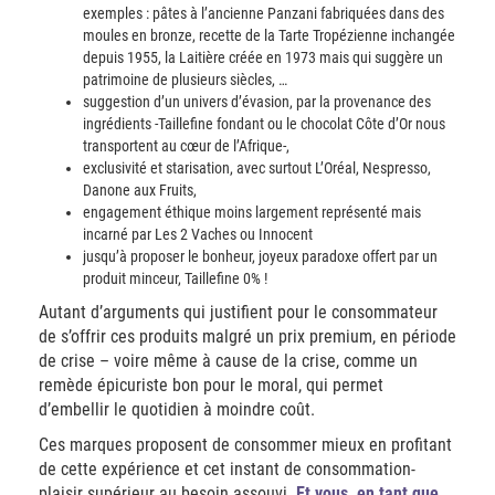
exemples : pâtes à l’ancienne Panzani fabriquées dans des
moules en bronze, recette de la Tarte Tropézienne inchangée
depuis 1955, la Laitière créée en 1973 mais qui suggère un
patrimoine de plusieurs siècles, …
suggestion d’un univers d’évasion, par la provenance des
ingrédients -Taillefine fondant ou le chocolat Côte d’Or nous
transportent au cœur de l’Afrique-,
exclusivité et starisation, avec surtout L’Oréal, Nespresso,
Danone aux Fruits,
engagement éthique moins largement représenté mais
incarné par Les 2 Vaches ou Innocent
jusqu’à proposer le bonheur, joyeux paradoxe offert par un
produit minceur, Taillefine 0% !
Autant d’arguments qui justifient pour le consommateur
de s’offrir ces produits malgré un prix premium, en période
de crise – voire même à cause de la crise, comme un
remède épicuriste bon pour le moral, qui permet
d’embellir le quotidien à moindre coût.
Ces marques proposent de consommer mieux en profitant
de cette expérience et cet instant de consommation-
plaisir supérieur au besoin assouvi.
Et vous, en tant que