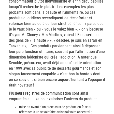
consommateur plutôt individualiste et enfin déculpabilisé
lorsqu’il recherche le plaisir. Les exemples les plus
probants sont dans la beauté et l’alimentaire, où ces
produits quotidiens revendiquent de réconforter et
valoriser bien au-delà de leur strict bénéfice : « parce que
je le vaux bien » ou « vous le valez bien », « only because
it’s you Mr Cloney / Mrs Martin », « c’est LE dessert, pour
des gens de « la haute » », « désolée, je suis en safari en
Tanzanie », …Ces produits parviennent ainsi à dépasser
leur pure fonction utilitaire, souvent par l’affirmation d’une
dimension hédoniste qui crée l’addiction. A noter que
Senoble, précurseur, avait déjà amorcé cette orientation
en 1999 avec sa publicité de desserts gourmands et son
slogan faussement coupable « c’est bon la honte » dont
on se souvient si bien encore aujourd’hui tant à l’époque il
était novateur !
Plusieurs registres de communication sont ainsi
empruntés au luxe pour valoriser l’univers du produit:
mise en avant d’un processus de production faisant
référence à un savoir-faire artisanal voire ancestral ;