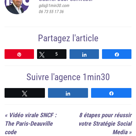
gds@1min30.com
06 73 55 17 36
Partagez l'article
Épingle
Tweetez
5
Partagez
Partag
Suivre l'agence 1min30
Suivre
Suivre
Suivre
«
Vidéo virale SNCF :
8 étapes pour réussir
The Paris-Deauville
votre Stratégie Social
code
Media
»