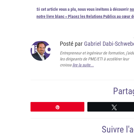
Si cet article vous a plu, nous vous invitons à découvrir
no
notre livre blanc « Placez les Relations Publics au cœur d
Posté par
Gabriel Dabi-Schweb
Entrepreneur et ingénieur de formation, j'aid
les dirigeants de PME/ETI à accélérer leur
croissa
lire la suite...
Partag
Épingle
Tweete
Suivre l