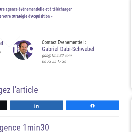
tre agence évènementielle
et à télécharger
e votre Stratégie d’Acquisition »
el
Contact Evenementiel :
Gabriel Dabi-Schwebel
e
gds@1min30.com
06 73 55 17 36
ez l'article
z
Partagez
Partagez
'agence 1min30