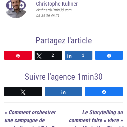
Christophe Kuhner
ckuhner@1min30.com
06 34 36 46 21
Partagez l'article
Épingle
Tweetez
2
Partagez
1
Partag
Suivre l'agence 1min30
Suivre
Suivre
Suivre
«
Comment orchestrer
Le Storytelling ou
une campagne de
comment faire « vivre »