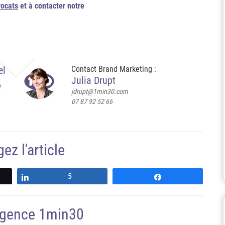
vocats
et à contacter notre
el
Contact Brand Marketing :
Julia Drupt
e
jdrupt@1min30.com
07 87 92 52 66
ez l'article
Partagez
5
Partagez
'agence 1min30