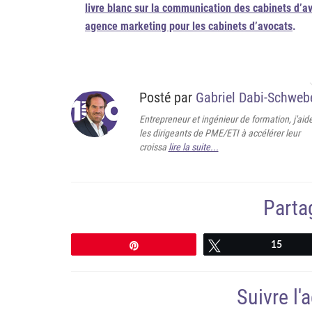
livre blanc sur la communication des cabinets d’a
agence marketing pour les cabinets d’avocats
.
Posté par
Gabriel Dabi-Schweb
Entrepreneur et ingénieur de formation, j'aid
les dirigeants de PME/ETI à accélérer leur
croissa
lire la suite...
Partag
Épingle
Tweetez
15
Suivre l