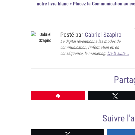
notre livre blanc
« Placez la Communication au cœu
Posté par
Gabriel Szapiro
Le digital révolutionne les modes de
communication, l'information et, en
conséquence, le marketing.
lire la suite...
Partag
Épingle
Tweete
Suivre l
Suivre