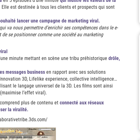
a
en 5 épisodes d’une minute
qui illustre les valeurs de la
. Elle est destinée à tous les clients et prospects qui sont
 souhaité lancer une campagne de marketing viral.
qui va nous permettre d’enrichir ses compétences dans le e-
nt de se positionner comme une société au marketing
iral
une minute mettant en scène une tribu préhistorique
drôle,
 des messages business
en rapport avec ses solutions
Innovation 3D, Lifelike experience, collective intelligence…
ilisant le langage universel de la 3D. Les films sont ainsi
maximise l’effet viral).
comprend plus de contenu et
connecté aux réseaux
er la viralité.
laborativetribe.3ds.com/