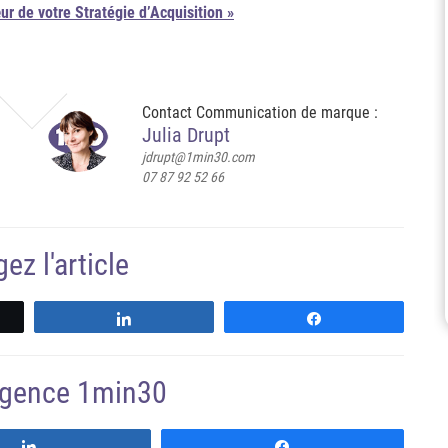
r de votre Stratégie d’Acquisition »
Contact Communication de marque :
Julia Drupt
jdrupt@1min30.com
07 87 92 52 66
ez l'article
z
Partagez
Partagez
'agence 1min30
Suivre
Suivre