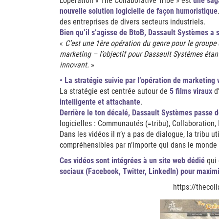
L’opération « The Collaborative Tribe » est
une sag
nouvelle solution logicielle de façon humoristique
des entreprises de divers secteurs industriels.
Bien qu’il s’agisse de BtoB, Dassault Systèmes a
«
C’est une 1ère opération du genre pour le groupe 
marketing – l’objectif pour Dassault Systèmes éta
innovant.
»
• La stratégie suivie par l’opération de marketing v
La stratégie est centrée autour de
5 films viraux
d’
intelligente et attachante
.
Derrière le ton décalé, Dassault Systèmes passe
logicielles : Communautés (=tribu), Collaboration, 
Dans les vidéos il n’y a pas de dialogue, la tribu ut
compréhensibles par n’importe qui dans le monde (
Ces vidéos sont intégrées à un site web dédié
qui 
sociaux (Facebook, Twitter, LinkedIn) pour maximis
https://thecol