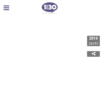
2014
28/FÉV