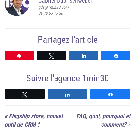
Gabriel Dabi-Schwebel
gds@1min30.com
06 73 55 17 36
Partagez l'article
Épingle
Tweetez
Partagez
Partag
Suivre l'agence 1min30
Suivre
Suivre
Suivre
«
Flagship store, nouvel
FAQ, quoi, pourquoi et
outil de CRM ?
comment?
»