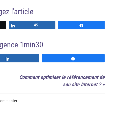
ez l'article
z
Partagez
45
Partagez
'agence 1min30
Suivre
Suivre
Comment optimiser le référencement de
son site Internet ?
»
ommenter