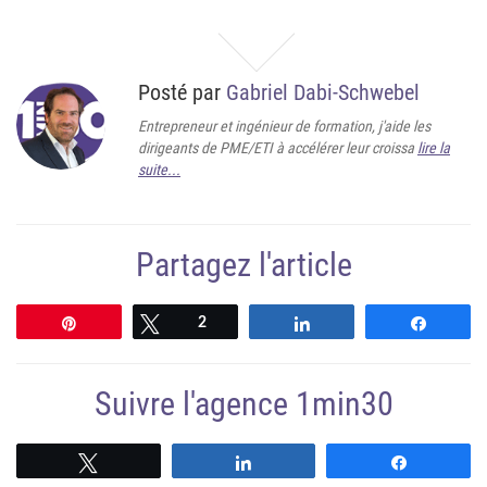
Posté par
Gabriel Dabi-Schwebel
Entrepreneur et ingénieur de formation, j'aide les
dirigeants de PME/ETI à accélérer leur croissa
lire la
suite...
Partagez l'article
Épingle
Tweetez
2
Partagez
Partag
Suivre l'agence 1min30
Suivre
Suivre
Suivre