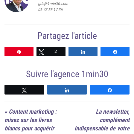
gds@1min30.com
06 73 55 17 36
Partagez l'article
Épingle
Tweetez
2
Partagez
Partag
Suivre l'agence 1min30
Suivre
Suivre
Suivre
«
Content marketing :
La newsletter,
misez sur les livres
complément
blancs pour acquérir
indispensable de votre