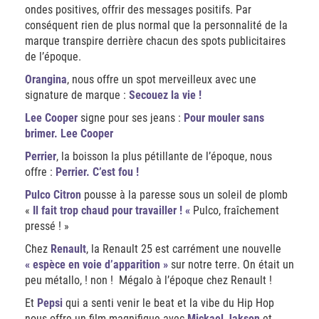
ondes positives, offrir des messages positifs.
Par
conséquent rien de plus normal que la personnalité de la
marque transpire derrière chacun des spots publicitaires
de l’époque.
Orangina
, nous offre un spot merveilleux avec une
signature de marque :
Secouez la vie !
Lee Cooper
signe pour ses jeans :
Pour mouler sans
brimer. Lee Cooper
Perrier
, la boisson la plus pétillante de l’époque, nous
offre :
Perrier. C’est fou !
Pulco Citron
pousse à la paresse sous un soleil de plomb
«
Il fait trop chaud pour travailler !
«
Pulco, fraîchement
pressé ! »
Chez
Renault
, la Renault 25 est carrément une nouvelle
« espèce en voie d’apparition »
sur notre terre. On était un
peu métallo, ! non ! Mégalo à l’époque chez Renault !
Et
Pepsi
qui a senti venir le beat et la vibe du Hip Hop
nous offre un film magnifique avec
Mickael Jakson
et