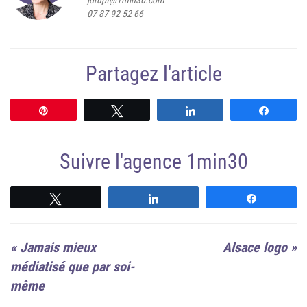
jdrupt@1min30.com
07 87 92 52 66
Partagez l'article
Épingle
Tweetez
Partagez
Partag
Suivre l'agence 1min30
Suivre
Suivre
Suivre
«
Jamais mieux
Alsace logo
»
médiatisé que par soi-
même