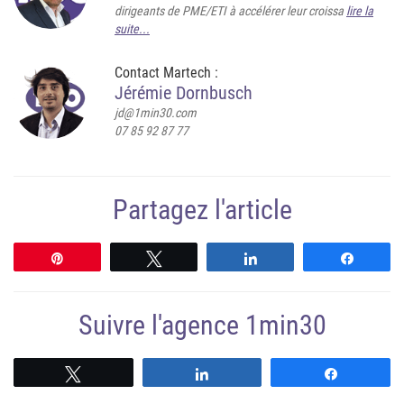
dirigeants de PME/ETI à accélérer leur croissa
lire la
suite...
Contact Martech :
Jérémie Dornbusch
jd@1min30.com
07 85 92 87 77
Partagez l'article
Épingle
Tweetez
Partagez
Partag
Suivre l'agence 1min30
Suivre
Suivre
Suivre