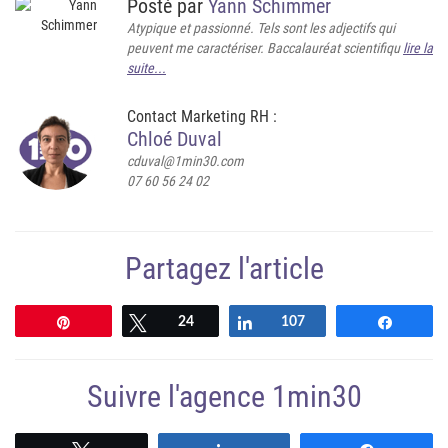
Posté par
Yann Schimmer
Atypique et passionné. Tels sont les adjectifs qui
peuvent me caractériser. Baccalauréat scientifiqu
lire la
suite...
Contact Marketing RH :
Chloé Duval
cduval@1min30.com
07 60 56 24 02
Partagez l'article
Épingle
Tweetez
24
Partagez
107
Partag
Suivre l'agence 1min30