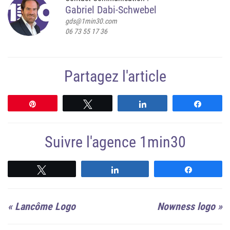
Gabriel Dabi-Schwebel
gds@1min30.com
06 73 55 17 36
Partagez l'article
Épingle
Tweetez
Partagez
Partag
Suivre l'agence 1min30
Suivre
Suivre
Suivre
«
Lancôme Logo
Nowness logo
»