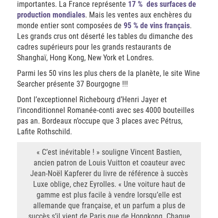
importantes. La France représente
17 % des surfaces de
production mondiales
. Mais les ventes aux enchères du
monde entier sont composées de
95 % de vins français
.
Les grands crus ont déserté les tables du dimanche des
cadres supérieurs pour les grands restaurants de
Shanghaï, Hong Kong, New York et Londres.
Parmi les 50 vins les plus chers de la planète, le site Wine
Searcher présente 37 Bourgogne !!!
Dont l’exceptionnel Richebourg d’Henri Jayer et
l’inconditionnel Romanée-conti avec ses 4000 bouteilles
pas an. Bordeaux n’occupe que 3 places avec Pétrus,
Lafite Rothschild.
« C’est inévitable ! » souligne Vincent Bastien,
ancien patron de Louis Vuitton et coauteur avec
Jean-Noël Kapferer du livre de référence à succès
Luxe oblige, chez Eyrolles. « Une voiture haut de
gamme est plus facile à vendre lorsqu’elle est
allemande que française, et un parfum a plus de
succès s’il vient de Paris que de Hongkong. Chaque