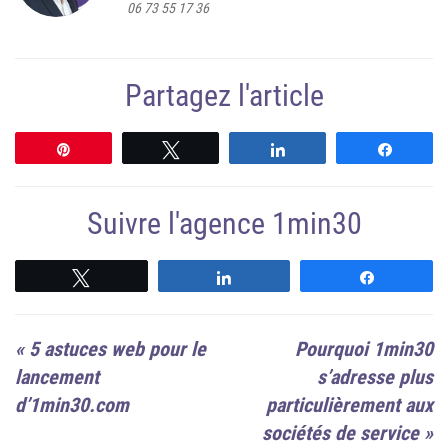
06 73 55 17 36
Partagez l'article
Épingle
Tweetez
Partagez
Partag
Suivre l'agence 1min30
Suivre
Suivre
Suivre
«
5 astuces web pour le
Pourquoi 1min30
lancement
s’adresse plus
d’1min30.com
particulièrement aux
sociétés de service
»