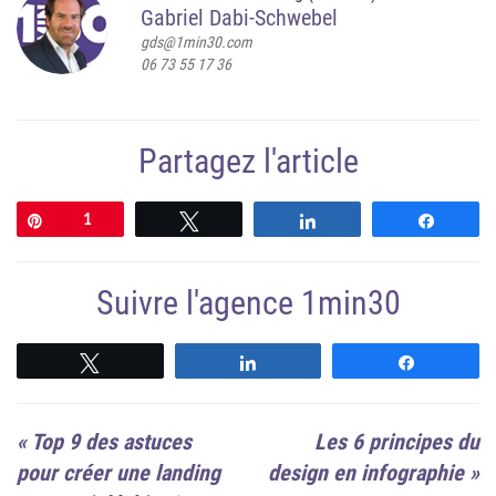
Gabriel Dabi-Schwebel
gds@1min30.com
06 73 55 17 36
Partagez l'article
Épingle
1
Tweetez
Partagez
Partag
Suivre l'agence 1min30
Suivre
Suivre
Suivre
«
Top 9 des astuces
Les 6 principes du
pour créer une landing
design en infographie
»