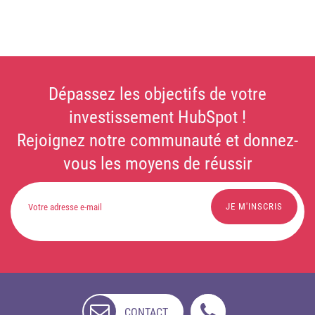
Dépassez les objectifs de votre
investissement HubSpot !
Rejoignez notre communauté et donnez-
vous les moyens de réussir
CONTACT
NON