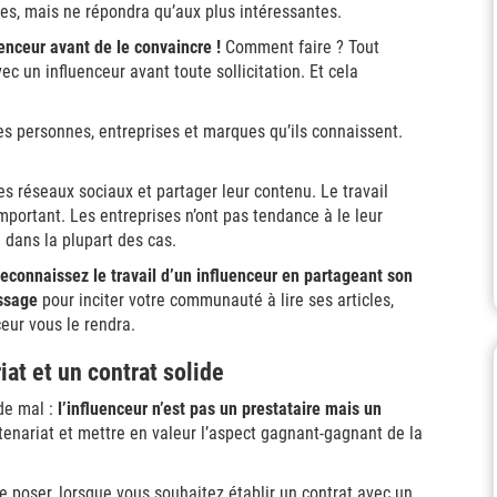
ndes, mais ne répondra qu’aux plus intéressantes.
uenceur avant de le convaincre !
Comment faire ? Tout
ec un influenceur avant toute sollicitation. Et cela
es personnes, entreprises et marques qu’ils connaissent.
ses réseaux sociaux et partager leur contenu. Le travail
mportant. Les entreprises n’ont pas tendance à le leur
e dans la plupart des cas.
reconnaissez le travail d’un influenceur en partageant son
essage
pour inciter votre communauté à lire ses articles,
ceur vous le rendra.
iat et un contrat solide
de mal :
l’influenceur n’est pas un prestataire mais un
rtenariat et mettre en valeur l’aspect gagnant-gagnant de la
e poser, lorsque vous souhaitez établir un contrat avec un