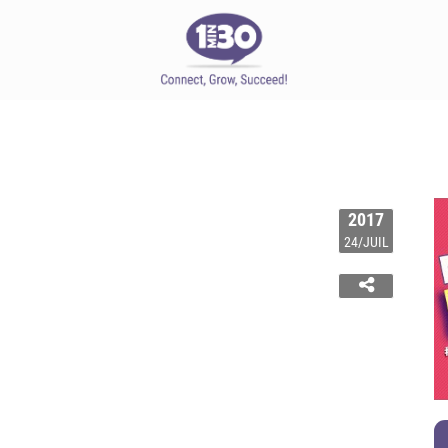
2017
24/JUIL