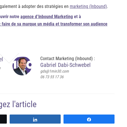
également à adopter des stratégies en
marketing (Inbound)
.
ouvrir notre
agence d’Inbound Marketing
et à
 : faire de sa marque un média et transformer son audience
el
Contact Marketing (Inbound) :
Gabriel Dabi-Schwebel
e
gds@1min30.com
06 73 55 17 36
ez l'article
z
Partagez
Partagez