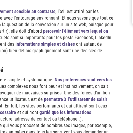
ivement sensible au contraste
, l’œil est attiré par les
te avec l’entourage environnant. Et nous savons que tout ce
à la question de la conversion sur un site web, puisque pour
tir), elle doit d’abord
percevoir l’élément vers lequel on
isuels sont si importants pour les posts Facebook, LinkedIn
frent des
informations simples et claires
ont autant de
ction) bien définis graphiquement sont une des clés de
té
ère simple et systématique.
N
os préférences vont vers les
ques complexes nous font peur et instinctivement, on sait
ovoquer de mauvaises surprises. Une des forces d’un bon
nce utilisateur, est de
permettre à l’utilisateur de saisir
st. En fait, les sites performants et qui attirent sont ceux
écessaire
et qui n’ont
gardé que les informations
facture, adresse de contact ou téléphone…).
site qui vous proposent de nombreuses images, par exemple,
ières animées dans tous les sens, vont vous demander un