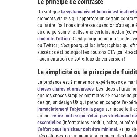
Le principe de contraste
On sait que
le système visuel humain est instinct
éléments visuels qui apportent un certain contras
qui attire l’œil nous intéresse quand on s’attaque 
qu’une personne réalise une certaine action (conver
souhaite l’attirer
. C’est pourquoi aujourd’hui les v
ou Twitter ; c’est pourquoi les infographies qui of
succès ; c’est pourquoi les boutons CTA (call-to-a
l’augmentation de votre taux de conversion !
La simplicité ou le principe de fluidi
La tendance est à mener nos expériences de mani
choses claires et organisées
. Les idées et graphi
que les choses simples ont moins de chance de pr
design, un design UX qui prend en compte l’expérie
immédiatement l’objet de la page
sur laquelle il e
qui ont
retiré tout ce qui n’était pas strictement n
essentielles
(informations produit, achat, numéro 
L’effort pour le visiteur doit être minimal
, et les 
très colorées, ou un menu à rallonge ou des bann