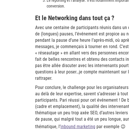
Le reporting et l’analyse. Il est notamment importan
conversion.
Et le Networking dans tout ça ?
Avec une centaine de participants réunis dans un c
de (longues) pauses, l’événement est propice au n
pendant la pause d’une heure l’après-midi, où aprè
messages, je commençais à tourner en rond. C’est
« réseautage » en allant vers des personnes encore
fait de belles rencontres et obtenu des contacts in
pas être allée discuter avec les intervenants pourt
questions à leur poser…je compte maintenant sur 
rattraper.
Pour conclure, le challenge pour les organisateurs
au delà de leur expertise, savent s’adresser à tou
participants. Pari réussi pour cet événement ! De
(cadre et emplacement), la qualité des intervenant
thématique un peu trop axée SEO, d’autres leviers 
de pause, qui malgré tout a été un peu longue, au
thématique, l’
inbound marketing
par exemple 😉