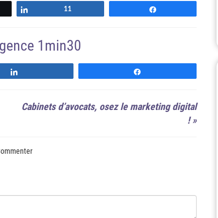
Partagez
11
Partagez
'agence 1min30
Suivre
Suivre
Cabinets d’avocats, osez le marketing digital
!
»
ommenter