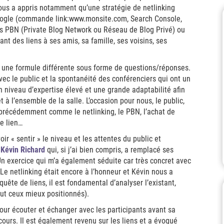
nous a appris notamment qu’une stratégie de netlinking
Google (commande link:www.monsite.com, Search Console,
es PBN (Private Blog Network ou Réseau de Blog Privé) ou
ant des liens à ses amis, sa famille, ses voisins, ses
une formule différente sous forme de questions/réponses.
vec le public et la spontanéité des conférenciers qui ont un
 niveau d’expertise élevé et une grande adaptabilité afin
 à l’ensemble de la salle. L’occasion pour nous, le public,
 précédemment comme le netlinking, le PBN, l’achat de
e lien…
ir « sentir » le niveau et les attentes du public et
r
Kévin Richard
qui, si j’ai bien compris, a remplacé ses
 Un exercice qui m’a également séduite car très concret avec
 Le netlinking était encore à l’honneur et Kévin nous a
uête de liens, il est fondamental d’analyser l’existant,
out ceux mieux positionnés).
our écouter et échanger avec les participants avant sa
ours. Il est également revenu sur les liens et a évoqué