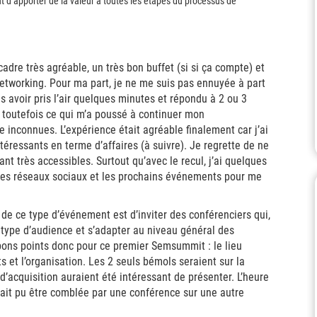
t d’apporter de la valeur à toutes les étapes du processus de
adre très agréable, un très bon buffet (si si ça compte) et
etworking. Pour ma part, je ne me suis pas ennuyée à part
s avoir pris l’air quelques minutes et répondu à 2 ou 3
 toutefois ce qui m’a poussé à continuer mon
 inconnues. L’expérience était agréable finalement car j’ai
téressants en terme d’affaires (à suivre). Je regrette de ne
ant très accessibles. Surtout qu’avec le recul, j’ai quelques
les réseaux sociaux et les prochains événements pour me
 de ce type d’événement est d’inviter des conférenciers qui,
t type d’audience et s’adapter au niveau général des
 bons points donc pour ce premier Semsummit : le lieu
s et l’organisation. Les 2 seuls bémols seraient sur la
d’acquisition auraient été intéressant de présenter. L’heure
rait pu être comblée par une conférence sur une autre