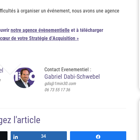
ifficultés à organiser un événement, nous avons une agence
ouvrir
notre agence évènementielle
et à télécharger
 cœur de votre Stratégie d’Acquisition »
el
Contact Evenementiel :
Gabriel Dabi-Schwebel
e
gds@1min30.com
06 73 55 17 36
ez l'article
Partagez
34
Partagez