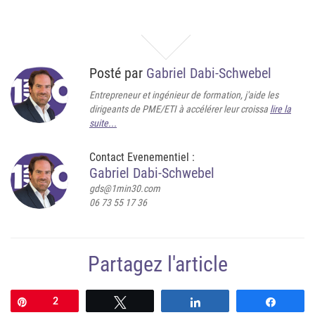
Posté par
Gabriel Dabi-Schwebel
Entrepreneur et ingénieur de formation, j'aide les
dirigeants de PME/ETI à accélérer leur croissa
lire la
suite...
Contact Evenementiel :
Gabriel Dabi-Schwebel
gds@1min30.com
06 73 55 17 36
Partagez l'article
Épingle
2
Tweetez
Partagez
Partag