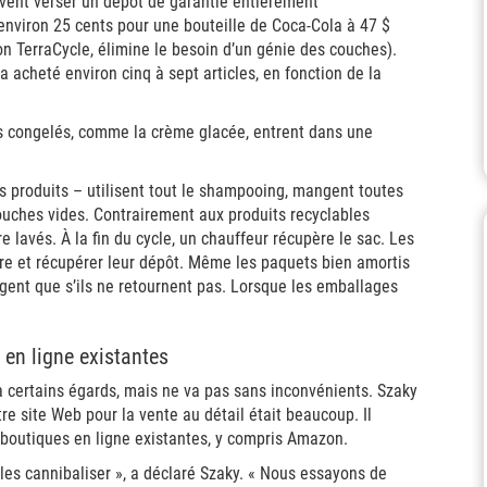
doivent verser un dépôt de garantie entièrement
environ 25 cents pour une bouteille de Coca-Cola à 47 $
n TerraCycle, élimine le besoin d’un génie des couches).
 a acheté environ cinq à sept articles, en fonction de la
les congelés, comme la crème glacée, entrent dans une
 produits – utilisent tout le shampooing, mangent toutes
touches vides. Contrairement aux produits recyclables
e lavés. À la fin du cycle, un chauffeur récupère le sac. Les
ire et récupérer leur dépôt. Même les paquets bien amortis
rgent que s’ils ne retournent pas. Lorsque les emballages
 en ligne existantes
 à certains égards, mais ne va pas sans inconvénients. Szaky
e site Web pour la vente au détail était beaucoup. Il
boutiques en ligne existantes, y compris Amazon.
les cannibaliser », a déclaré Szaky. « Nous essayons de