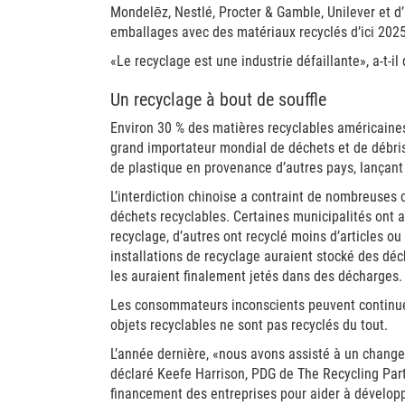
Mondelēz, Nestlé, Procter & Gamble, Unilever et d’a
emballages avec des matériaux recyclés d’ici 2025.
«Le recyclage est une industrie défaillante», a-t-il 
Un recyclage à bout de souffle
Environ 30 % des matières recyclables américaines
grand importateur mondial de déchets et de débris 
de plastique en provenance d’autres pays, lançant
L’interdiction chinoise a contraint de nombreuses
déchets recyclables. Certaines municipalités ont ar
recyclage, d’autres ont recyclé moins d’articles o
installations de recyclage auraient stocké des déc
les auraient finalement jetés dans des décharges.
Les consommateurs inconscients peuvent continue
objets recyclables ne sont pas recyclés du tout.
L’année dernière, «nous avons assisté à un chang
déclaré Keefe Harrison, PDG de The Recycling Partn
financement des entreprises pour aider à développ