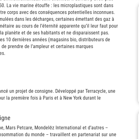
50. La vie marine étouffe : les microplastiques sont dans
notre corps avec des conséquences potentielles inconnues.
mulées dans les décharges, certaines émettant des gaz à
étaire au cours de l’éternité apparente qu’il leur faut pour
a planète et de ses habitants et ne disparaissent pas.
ces 10 dernières années (magasins bio, distributeurs de
nt de prendre de l’ampleur et certaines marques
es.
ancé un projet de consigne. Développé par Terracycle, une
our la première fois à Paris et à New York durant le
signe
ne, Mars Petcare, Mondelēz International et d’autres –
onsommation du monde – travaillent en partenariat sur une