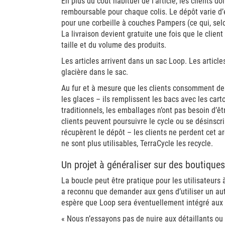
En plus du coût habituel de l’article, les clients 
remboursable pour chaque colis. Le dépôt varie d’
pour une corbeille à couches Pampers (ce qui, selo
La livraison devient gratuite une fois que le client
taille et du volume des produits.
Les articles arrivent dans un sac Loop. Les artic
glacière dans le sac.
Au fur et à mesure que les clients consomment des
les glaces – ils remplissent les bacs avec les car
traditionnels, les emballages n’ont pas besoin d’êtr
clients peuvent poursuivre le cycle ou se désinscr
récupèrent le dépôt – les clients ne perdent cet a
ne sont plus utilisables, TerraCycle les recycle.
Un projet à généraliser sur des boutiques
La boucle peut être pratique pour les utilisateurs
a reconnu que demander aux gens d’utiliser un autr
espère que Loop sera éventuellement intégré aux 
« Nous n’essayons pas de nuire aux détaillants ou 