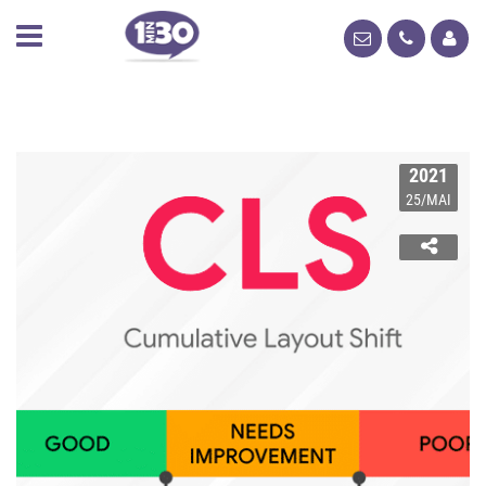
2021
25/MAI