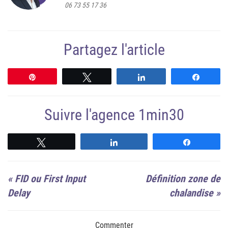
06 73 55 17 36
Partagez l'article
Épingle
Tweetez
Partagez
Partag
Suivre l'agence 1min30
Suivre
Suivre
Suivre
«
FID ou First Input
Définition zone de
Delay
chalandise
»
Commenter