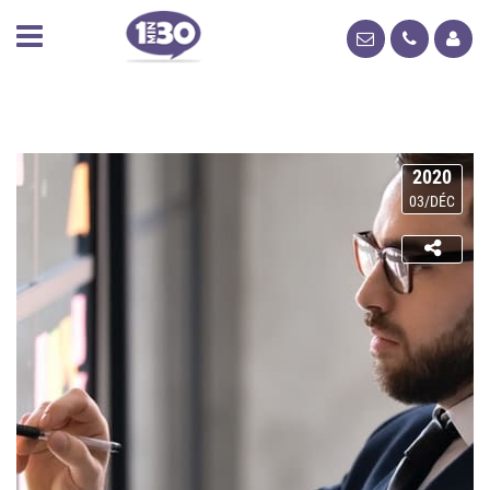
2020
03/DÉC