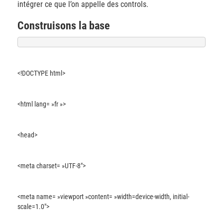
intégrer ce que l’on appelle des controls.
Construisons la base
<!DOCTYPE html>
<html lang= »fr »>
<head>
<meta charset= »UTF-8″>
<meta name= »viewport »content= »width=device-width, initial-
scale=1.0″>