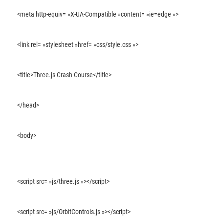
<meta http-equiv= »X-UA-Compatible »content= »ie=edge »>
<link rel= »stylesheet »href= »css/style.css »>
<title>Three.js Crash Course</title>
</head>
<body>
<script src= »js/three.js »></script>
<script src= »js/OrbitControls.js »></script>