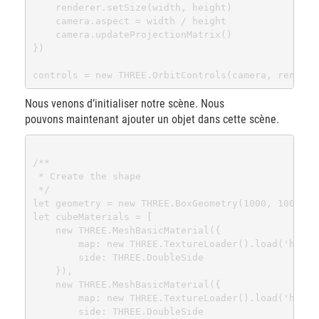
    renderer.setSize(width, height)

    camera.aspect = width / height

    camera.updateProjectionMatrix()

})

Nous venons d’initialiser notre scène. Nous
pouvons maintenant ajouter un objet dans cette scène.
/**

 * Create the shape

 */

let geometry = new THREE.BoxGeometry(1000, 1000, 10
let cubeMaterials = [

    new THREE.MeshBasicMaterial({

        map: new THREE.TextureLoader().load('https
        side: THREE.DoubleSide

    }),

    new THREE.MeshBasicMaterial({

        map: new THREE.TextureLoader().load('https
        side: THREE.DoubleSide
