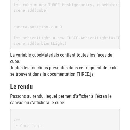
let cube = new THREE.Mesh(geometry, cubeMaterial)

scene.add(cube)

camera.position.z = 3

let ambientLight = new THREE.AmbientLight(0xFFFFFF,
La variable cubeMaterials contient toutes les faces du
cube.
Toutes les fonctions présentes dans ce fragment de code
se trouvent dans la documentation THREE.js.
Le rendu
Passons au rendu, lequel permet d’afficher à l’écran le
canvas où s’affichera le cube.
/**

 * Game logic
