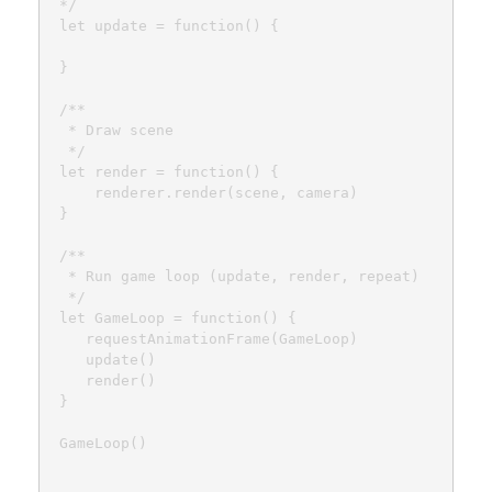
 */

 let update = function() {

 }

 /**

  * Draw scene

  */

 let render = function() {

     renderer.render(scene, camera)

 }

 /**

  * Run game loop (update, render, repeat)

  */

 let GameLoop = function() {

    requestAnimationFrame(GameLoop)

    update()

    render()

 }

 GameLoop()
