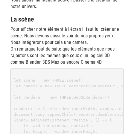
notre univers.
La scène
Pour afficher notre élément à l’écran il faut lui créer une
scène. Nous devons aussi le voir de nos propres yeux.
Nous intégrerons pour cela une caméra.
On remarque tout de suite que les éléments que nous
rajoutons sont les mêmes que ceux d’un logiciel 3D
comme Blender, 3DS Max ou encore Cinema 4D.
let scene = new THREE.Scene()

let camera = new THREE.PerspectiveCamera(75, windo
let renderer = new THREE.WebGLRenderer()

renderer.setSize(window.innerWidth, window.innerHei
document.body.appendChild(renderer.domElement)

window.addEventListener('resize', () => {

    let width = window.innerWidth

    let height = window.innerHeight
