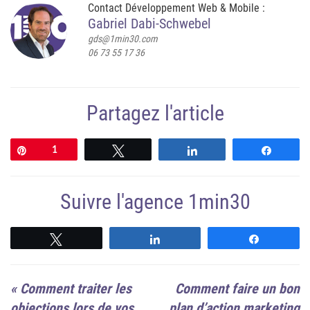
Contact Développement Web & Mobile :
Gabriel Dabi-Schwebel
gds@1min30.com
06 73 55 17 36
Partagez l'article
Épingle
1
Tweetez
Partagez
Partag
Suivre l'agence 1min30
Suivre
Suivre
Suivre
«
Comment traiter les
Comment faire un bon
objections lors de vos
plan d’action marketing