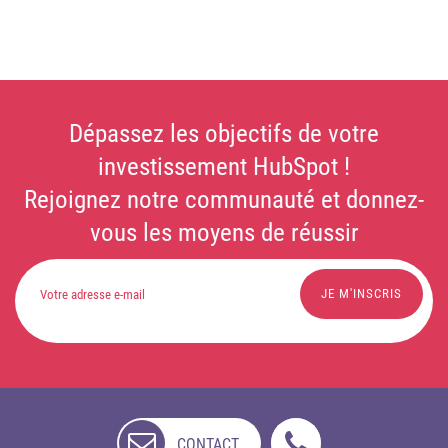
Dépassez les objectifs de votre
investissement HubSpot !
Rejoignez notre communauté et donnez-
vous les moyens de réussir
CONTACT
NON