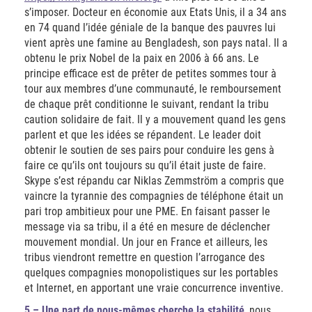
s’imposer. Docteur en économie aux Etats Unis, il a 34 ans
en 74 quand l’idée géniale de la banque des pauvres lui
vient après une famine au Bengladesh, son pays natal. Il a
obtenu le prix Nobel de la paix en 2006 à 66 ans. Le
principe efficace est de prêter de petites sommes tour à
tour aux membres d’une communauté, le remboursement
de chaque prêt conditionne le suivant, rendant la tribu
caution solidaire de fait. Il y a mouvement quand les gens
parlent et que les idées se répandent. Le leader doit
obtenir le soutien de ses pairs pour conduire les gens à
faire ce qu’ils ont toujours su qu’il était juste de faire.
Skype s’est répandu car Niklas Zemmström a compris que
vaincre la tyrannie des compagnies de téléphone était un
pari trop ambitieux pour une PME. En faisant passer le
message via sa tribu, il a été en mesure de déclencher
mouvement mondial. Un jour en France et ailleurs, les
tribus viendront remettre en question l’arrogance des
quelques compagnies monopolistiques sur les portables
et Internet, en apportant une vraie concurrence inventive.
5 – Une part de nous-mêmes cherche la stabilité
, nous