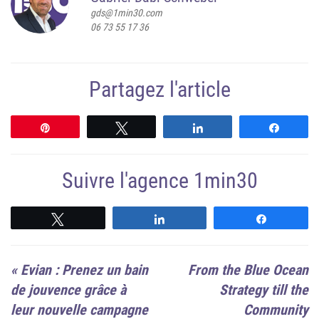
gds@1min30.com
06 73 55 17 36
Partagez l'article
Épingle
Tweetez
Partagez
Partag
Suivre l'agence 1min30
Suivre
Suivre
Suivre
«
Evian : Prenez un bain
From the Blue Ocean
de jouvence grâce à
Strategy till the
leur nouvelle campagne
Community