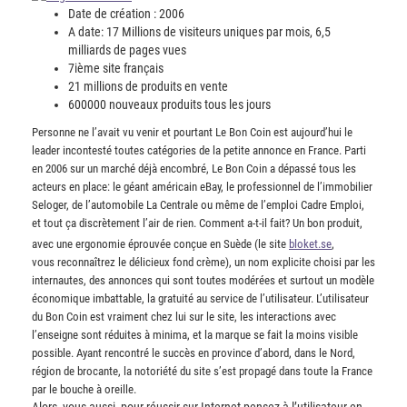
Date de création : 2006
A date: 17 Millions de visiteurs uniques par mois, 6,5
milliards de pages vues
7ième site français
21 millions de produits en vente
600000 nouveaux produits tous les jours
Personne ne l’avait vu venir et pourtant Le Bon Coin est aujourd’hui le
leader incontesté toutes catégories de la petite annonce en France. Parti
en 2006 sur un marché déjà encombré, Le Bon Coin a dépassé tous les
acteurs en place: le géant américain eBay, le professionnel de l’immobilier
Seloger, de l’automobile La Centrale ou même de l’emploi Cadre Emploi,
et tout ça discrètement l’air de rien. Comment a-t-il fait? Un bon produit,
avec une ergonomie éprouvée conçue en Suède (le site
bloket.se
,
vous reconnaîtrez le délicieux fond crème), un nom explicite choisi par les
internautes, des annonces qui sont toutes modérées et surtout un modèle
économique imbattable, la gratuité au service de l’utilisateur. L’utilisateur
du Bon Coin est vraiment chez lui sur le site, les interactions avec
l’enseigne sont réduites à minima, et la marque se fait la moins visible
possible. Ayant rencontré le succès en province d’abord, dans le Nord,
région de brocante, la notoriété du site s’est propagé dans toute la France
par le bouche à oreille.