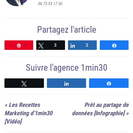
06 73 55 17 36
Partagez l'article
Épingle
Tweetez
3
Partagez
2
Partag
Suivre l'agence 1min30
Suivre
Suivre
Suivre
«
Les Recettes
Prêt au partage de
Marketing d’1min30
données [Infographie]
»
[Vidéo]