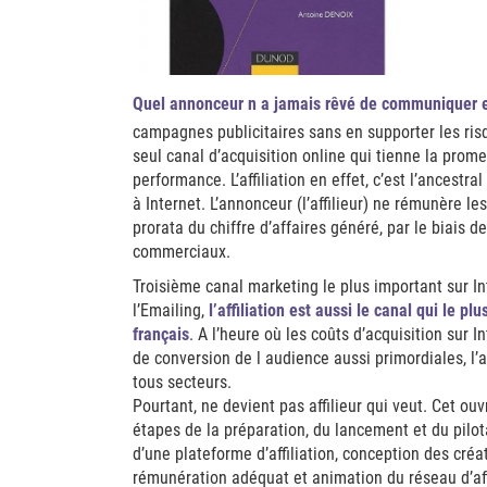
Quel annonceur n a jamais rêvé de communiquer 
campagnes publicitaires sans en supporter les risq
seul canal d’acquisition online qui tienne la pro
performance. L’affiliation en effet, c’est l’ancest
à Internet. L’annonceur (l’affilieur) ne rémunère les 
prorata du chiffre d’affaires généré, par le biais d
commerciaux.
Troisième canal marketing le plus important sur Int
l’Emailing,
l’affiliation est aussi le canal qui le p
français
. A l’heure où les coûts d’acquisition sur 
de conversion de l audience aussi primordiales, l’a
tous secteurs.
Pourtant, ne devient pas affilieur qui veut. Cet 
étapes de la préparation, du lancement et du pilot
d’une plateforme d’affiliation, conception des créa
rémunération adéquat et animation du réseau d’aff