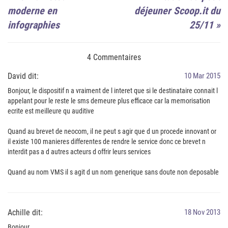
moderne en
déjeuner Scoop.it du
infographies
25/11
»
4 Commentaires
David dit:
10 Mar 2015
Bonjour, le dispositif n a vraiment de l interet que si le destinataire connait l
appelant pour le reste le sms demeure plus efficace car la memorisation
ecrite est meilleure qu auditive
Quand au brevet de neocom, il ne peut s agir que d un procede innovant or
il existe 100 manieres differentes de rendre le service donc ce brevet n
interdit pas a d autres acteurs d offrir leurs services
Quand au nom VMS il s agit d un nom generique sans doute non deposable
Achille dit:
18 Nov 2013
Bonjour,