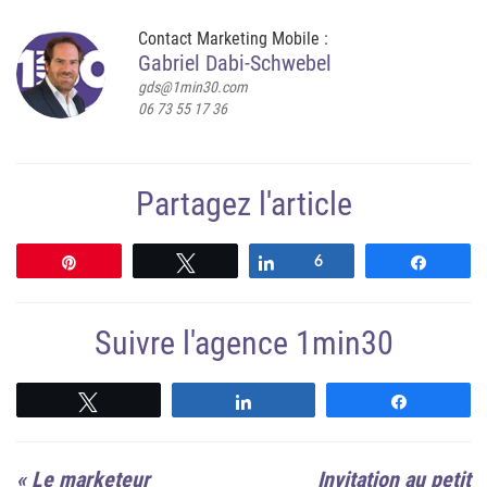
Contact Marketing Mobile :
Gabriel Dabi-Schwebel
gds@1min30.com
06 73 55 17 36
Partagez l'article
Épingle
Tweetez
Partagez
6
Partag
Suivre l'agence 1min30
Suivre
Suivre
Suivre
«
Le marketeur
Invitation au petit