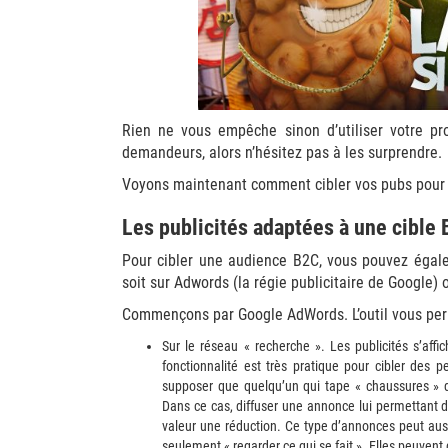
Rien ne vous empêche sinon d’utiliser votre pr
demandeurs, alors n’hésitez pas à les surprendre.
Voyons maintenant comment cibler vos pubs pour
Les publicités adaptées à une cible
Pour cibler une audience B2C, vous pouvez égale
soit sur Adwords (la régie publicitaire de Google) o
Commençons par Google AdWords. L’outil vous perme
Sur le réseau « recherche ». Les publicités s’affi
fonctionnalité est très pratique pour cibler des 
supposer que quelqu’un qui tape « chaussures » 
Dans ce cas, diffuser une annonce lui permettant d’
valeur une réduction. Ce type d’annonces peut auss
seulement « regarder ce qui se fait ». Elles peuvent d