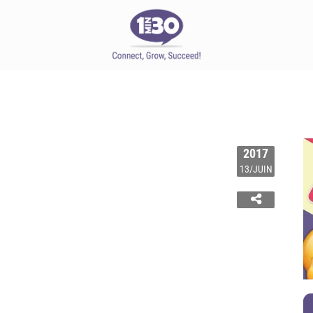
2017
13/JUIN