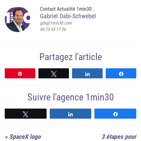
Contact Actualité 1min30 :
Gabriel Dabi-Schwebel
gds@1min30.com
06 73 55 17 36
Partagez l'article
Épingle
Tweetez
Partagez
Partag
Suivre l'agence 1min30
Suivre
Suivre
Suivre
«
SpaceX logo
3 étapes pour