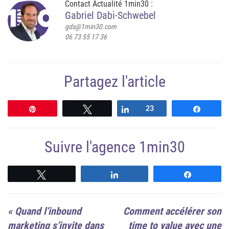
Contact Actualité 1min30 :
Gabriel Dabi-Schwebel
gds@1min30.com
06 73 55 17 36
Partagez l'article
Épingle
Tweetez
Partagez
23
Partag
Suivre l'agence 1min30
Suivre
Suivre
Suivre
«
Quand l’inbound
Comment accélérer son
marketing s’invite dans
time to value avec une