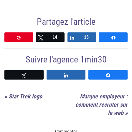
Partagez l'article
Épingle
Tweetez
14
Partagez
15
Partag
Suivre l'agence 1min30
Suivre
Suivre
Suivre
«
Star Trek logo
Marque employeur :
comment recruter sur
le web
»
Commenter