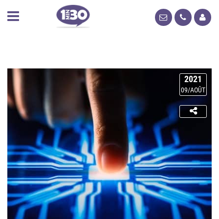
2021
09/AOÛT