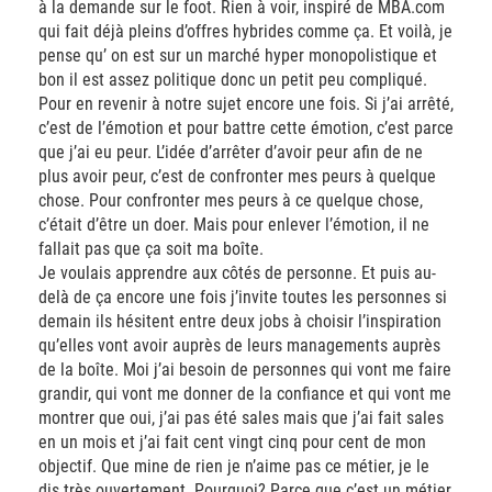
à la demande sur le foot. Rien à voir, inspiré de MBA.com
qui fait déjà pleins d’offres hybrides comme ça. Et voilà, je
pense qu’ on est sur un marché hyper monopolistique et
bon il est assez politique donc un petit peu compliqué.
Pour en revenir à notre sujet encore une fois. Si j’ai arrêté,
c’est de l’émotion et pour battre cette émotion, c’est parce
que j’ai eu peur. L’idée d’arrêter d’avoir peur afin de ne
plus avoir peur, c’est de confronter mes peurs à quelque
chose. Pour confronter mes peurs à ce quelque chose,
c’était d’être un doer. Mais pour enlever l’émotion, il ne
fallait pas que ça soit ma boîte.
Je voulais apprendre aux côtés de personne. Et puis au-
delà de ça encore une fois j’invite toutes les personnes si
demain ils hésitent entre deux jobs à choisir l’inspiration
qu’elles vont avoir auprès de leurs managements auprès
de la boîte. Moi j’ai besoin de personnes qui vont me faire
grandir, qui vont me donner de la confiance et qui vont me
montrer que oui, j’ai pas été sales mais que j’ai fait sales
en un mois et j’ai fait cent vingt cinq pour cent de mon
objectif. Que mine de rien je n’aime pas ce métier, je le
dis très ouvertement. Pourquoi? Parce que c’est un métier