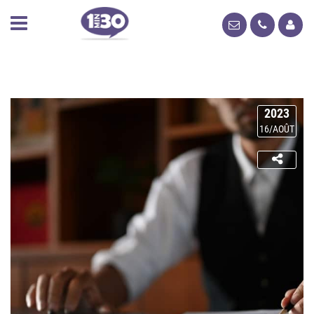
2023
16/AOÛT