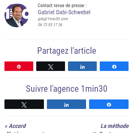
Contact revue de presse :
Gabriel Dabi-Schwebel
gds@1min30.com
06 73 55 17 36
Partagez l'article
Épingle
Tweetez
Partagez
Partag
Suivre l'agence 1min30
Suivre
Suivre
Suivre
«
Accord
La méthode