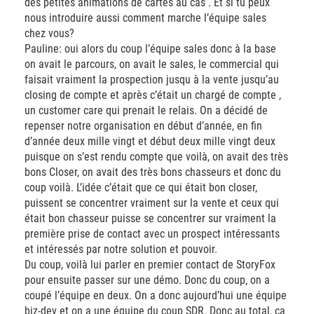
des petites animations de cartes au cas . Et si tu peux
nous introduire aussi comment marche l’équipe sales
chez vous?
Pauline: oui alors du coup l’équipe sales donc à la base
on avait le parcours, on avait le sales, le commercial qui
faisait vraiment la prospection jusqu à la vente jusqu’au
closing de compte et après c’était un chargé de compte ,
un customer care qui prenait le relais. On a décidé de
repenser notre organisation en début d’année, en fin
d’année deux mille vingt et début deux mille vingt deux
puisque on s’est rendu compte que voilà, on avait des très
bons Closer, on avait des très bons chasseurs et donc du
coup voilà. L’idée c’était que ce qui était bon closer,
puissent se concentrer vraiment sur la vente et ceux qui
était bon chasseur puisse se concentrer sur vraiment la
première prise de contact avec un prospect intéressants
et intéressés par notre solution et pouvoir.
Du coup, voilà lui parler en premier contact de StoryFox
pour ensuite passer sur une démo. Donc du coup, on a
coupé l’équipe en deux. On a donc aujourd’hui une équipe
biz-dev et on a une équipe du coup SDR. Donc au total, ça