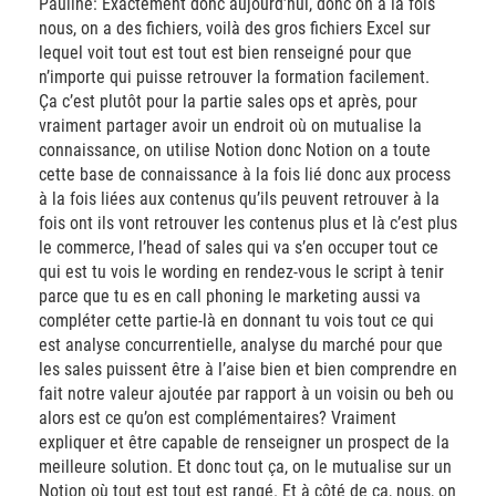
Pauline: Exactement donc aujourd’hui, donc on à la fois
nous, on a des fichiers, voilà des gros fichiers Excel sur
lequel voit tout est tout est bien renseigné pour que
n’importe qui puisse retrouver la formation facilement.
Ça c’est plutôt pour la partie sales ops et après, pour
vraiment partager avoir un endroit où on mutualise la
connaissance, on utilise Notion donc Notion on a toute
cette base de connaissance à la fois lié donc aux process
à la fois liées aux contenus qu’ils peuvent retrouver à la
fois ont ils vont retrouver les contenus plus et là c’est plus
le commerce, l’head of sales qui va s’en occuper tout ce
qui est tu vois le wording en rendez-vous le script à tenir
parce que tu es en call phoning le marketing aussi va
compléter cette partie-là en donnant tu vois tout ce qui
est analyse concurrentielle, analyse du marché pour que
les sales puissent être à l’aise bien et bien comprendre en
fait notre valeur ajoutée par rapport à un voisin ou beh ou
alors est ce qu’on est complémentaires? Vraiment
expliquer et être capable de renseigner un prospect de la
meilleure solution. Et donc tout ça, on le mutualise sur un
Notion où tout est tout est rangé. Et à côté de ça, nous, on