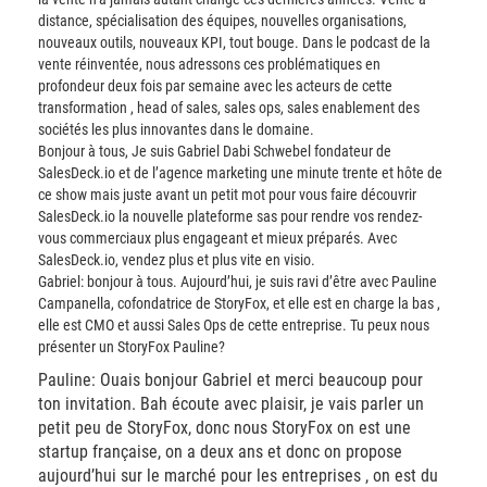
distance, spécialisation des équipes, nouvelles organisations,
nouveaux outils, nouveaux KPI, tout bouge. Dans le podcast de la
vente réinventée, nous adressons ces problématiques en
profondeur deux fois par semaine avec les acteurs de cette
transformation , head of sales, sales ops, sales enablement des
sociétés les plus innovantes dans le domaine.
Bonjour à tous, Je suis Gabriel Dabi Schwebel fondateur de
SalesDeck.io et de l’agence marketing une minute trente et hôte de
ce show mais juste avant un petit mot pour vous faire découvrir
SalesDeck.io la nouvelle plateforme sas pour rendre vos rendez-
vous commerciaux plus engageant et mieux préparés. Avec
SalesDeck.io, vendez plus et plus vite en visio.
Gabriel: bonjour à tous. Aujourd’hui, je suis ravi d’être avec Pauline
Campanella, cofondatrice de StoryFox, et elle est en charge la bas ,
elle est CMO et aussi Sales Ops de cette entreprise. Tu peux nous
présenter un StoryFox Pauline?
Pauline: Ouais bonjour Gabriel et merci beaucoup pour
ton invitation. Bah écoute avec plaisir, je vais parler un
petit peu de StoryFox, donc nous StoryFox on est une
startup française, on a deux ans et donc on propose
aujourd’hui sur le marché pour les entreprises , on est du