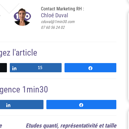
Contact Marketing RH :
Chloé Duval
cduval@1min30.com
07 60 56 24 02
ez l'article
Partagez
15
Partagez
'agence 1min30
Suivre
Suivre
e
Etudes quanti, représentativité et taille