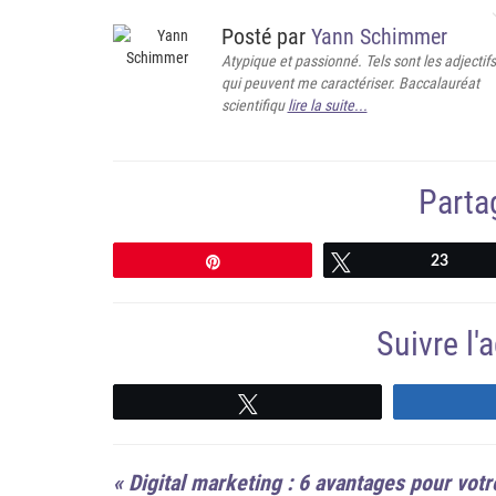
Posté par
Yann Schimmer
Atypique et passionné. Tels sont les adjectifs
qui peuvent me caractériser. Baccalauréat
scientifiqu
lire la suite...
Partag
Épingle
Tweetez
23
Suivre l
Suivre
«
Digital marketing : 6 avantages pour votr