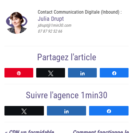
Contact Communication Digitale (Inbound) :
Julia Drupt
jdrupt@1min30.com
07 87 92 52 66
Partagez l'article
Épingle
Tweetez
Partagez
Partag
Suivre l'agence 1min30
Suivre
Suivre
Suivre
«
CDN un formidable
Comment fonctionne le