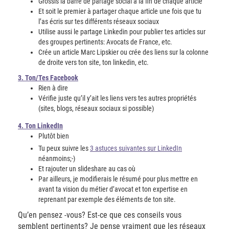
Grossis la barre de partage social à la fin de chaque article
Et soit le premier à partager chaque article une fois que tu
l’as écris sur tes différents réseaux sociaux
Utilise aussi le partage Linkedin pour publier tes articles sur
des groupes pertinents: Avocats de France, etc.
Crée un article Marc Lipskier ou crée des liens sur la colonne
de droite vers ton site, ton linkedin, etc.
3. Ton/Tes Facebook
Rien à dire
Vérifie juste qu’il y’ait les liens vers tes autres propriétés
(sites, blogs, réseaux sociaux si possible)
4. Ton LinkedIn
Plutôt bien
Tu peux suivre les
3 astuces suivantes sur LinkedIn
néanmoins;-)
Et rajouter un slideshare au cas où
Par ailleurs, je modifierais le résumé pour plus mettre en
avant ta vision du métier d’avocat et ton expertise en
reprenant par exemple des éléments de ton site.
Qu’en pensez -vous? Est-ce que ces conseils vous
semblent pertinents? Je pense vraiment que les réseaux