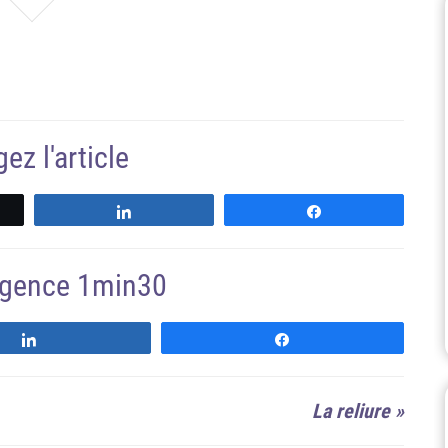
ez l'article
z
Partagez
Partagez
'agence 1min30
Suivre
Suivre
La reliure
»