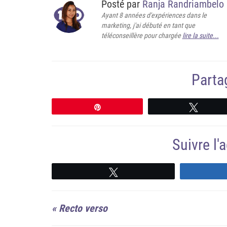
Posté par
Ranja Randriambelo
Ayant 8 années d'expériences dans le
marketing, j'ai débuté en tant que
téléconseillère pour chargée
lire la suite...
Partag
Épingle
Tweete
Suivre l
Suivre
«
Recto verso