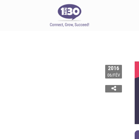
2016
06/FÉV