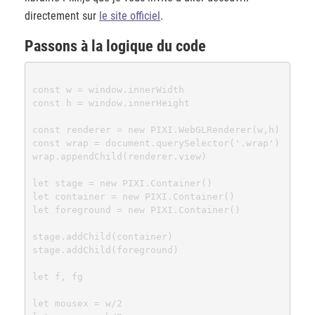
directement sur
le site officiel
.
Passons à la logique du code
const w = window.innerWidth

const h = window.innerHeight

const renderer = new PIXI.WebGLRenderer(w,h)

const wrap = document.querySelector('.wrap')

wrap.appendChild(renderer.view)

let stage = new PIXI.Container()

let container = new PIXI.Container()

let foreground = new PIXI.Container()

stage.addChild(container)

stage.addChild(foreground)

let f, fg

let mousex = w/2 
