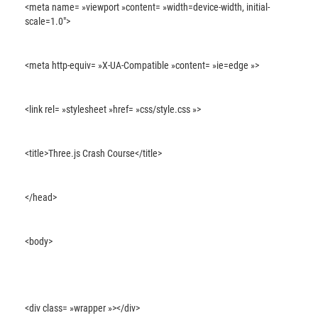
<meta name= »viewport »content= »width=device-width, initial-
scale=1.0″>
<meta http-equiv= »X-UA-Compatible »content= »ie=edge »>
<link rel= »stylesheet »href= »css/style.css »>
<title>Three.js Crash Course</title>
</head>
<body>
<div class= »wrapper »></div>