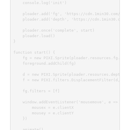
	console.log('init')

	ploader.add('fg', 'https://cdn.1min30.com/wp-content/uploads/2018/08/pasted-image-0-21.png')

  	ploader.add('depth', 'https://cdn.1min30.com/wp-content/uploads/2018/08/pasted-image-0-22.png')

  	ploader.once('complete', start)

  	ploader.load()

}

function start() {

	fg = new PIXI.Sprite(ploader.resources.fg.texture)

	foreground.addChild(fg)

	d = new PIXI.Sprite(ploader.resources.depth.texture)

	f = new PIXI.filters.DisplacementFilter(d, 0)

	fg.filters = [f]

	window.addEventListener('mousemove', e => {

		mousex = e.clientX

		mousey = e.clientY

	})

	animate()
