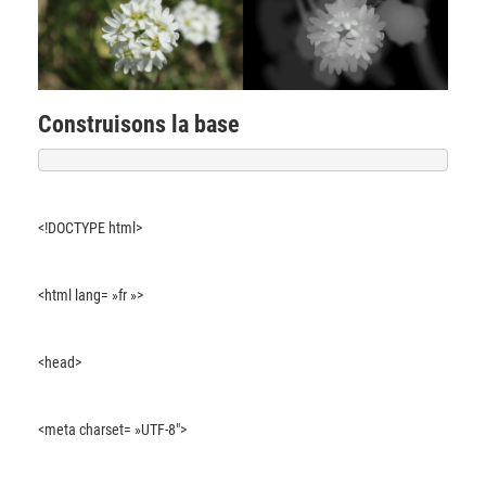
Construisons la base
<!DOCTYPE html>
<html lang= »fr »>
<head>
<meta charset= »UTF-8″>