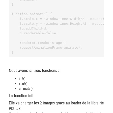
}

function animate() {

	f.scale.x = (window.innerWidth/2 - mousex) / 80;

 	f.scale.y = (window.innerHeight/2 - mousey) / 80;

  	fg.addChild(d);

  	d.renderable=false;

  	renderer.render(stage);       

  	requestAnimationFrame(animate);

Nous avons ici trois fonctions :
init()
start()
animate()
La fonction init
Elle va charger les 2 images grâce au loader de la librairie
PIXI.JS.