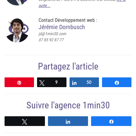
suite...
Contact Développement web :
Jérémie Dornbusch
jd@1min30.com
07 85 92 87 77
Partagez l'article
Épingle
Tweetez
9
Partagez
50
Partag
Suivre l'agence 1min30
Suivre
Suivre
Suivre