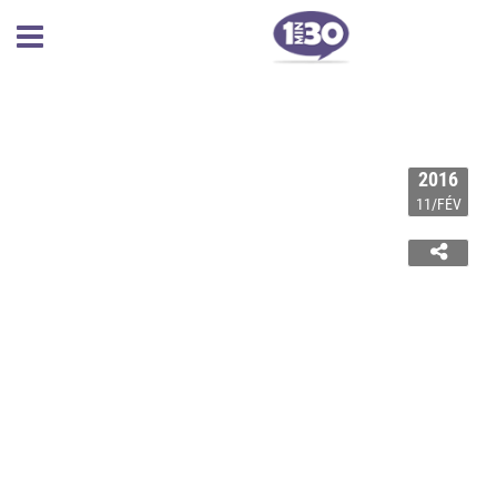
2016
11/FÉV