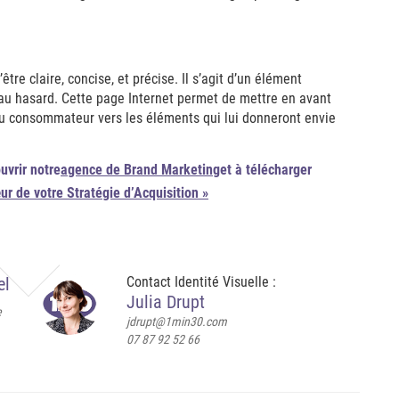
être claire, concise, et précise. Il s’agit d’un élément
é au hasard. Cette page Internet permet de mettre en avant
l du consommateur vers les éléments qui lui donneront envie
uvrir notre
agence de Brand Marketing
et à télécharger
r de votre Stratégie d’Acquisition »
el
Contact Identité Visuelle :
Julia Drupt
e
jdrupt@1min30.com
07 87 92 52 66