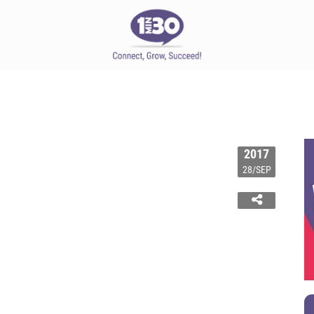
2017
28/SEP