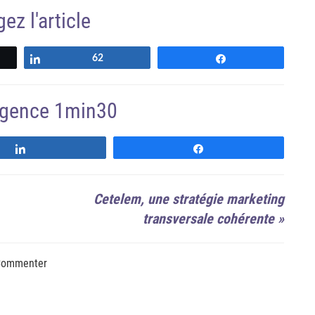
ez l'article
z
Partagez
62
Partagez
'agence 1min30
Suivre
Suivre
Cetelem, une stratégie marketing
transversale cohérente
»
ommenter