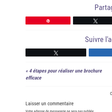
Partag
Épingle
Tweete
Suivre l
Suivre
«
4 étapes pour réaliser une brochure
efficace
C
Laisser un commentaire
Votre adresse de messagerie ne sera pas publiée.