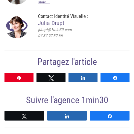
suite...
Contact Identité Visuelle :
Julia Drupt
jdrupt@1min30.com
07 87 92 52 66
Partagez l'article
Épingle
Tweetez
Partagez
Partag
Suivre l'agence 1min30
Suivre
Suivre
Suivre