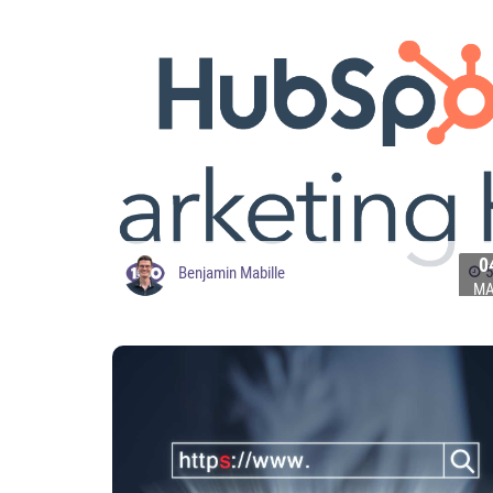
0
5
Benjamin Mabille
M