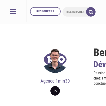
RESSOURCES
Be
Dév
Passionn
chez 1mi
Agence 1min30
ponctuel