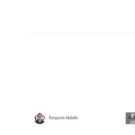
0
4
Benjamin Mabille
AV