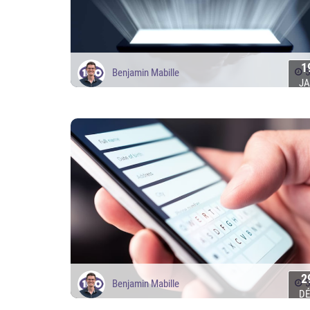
1
5
Benjamin Mabille
J
2
5
Benjamin Mabille
D