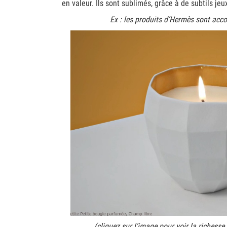
en valeur. Ils sont sublimés, grâce à de subtils j
Ex : les produits d’Hermès sont ac
(cliquez sur l’image pour voir la richess