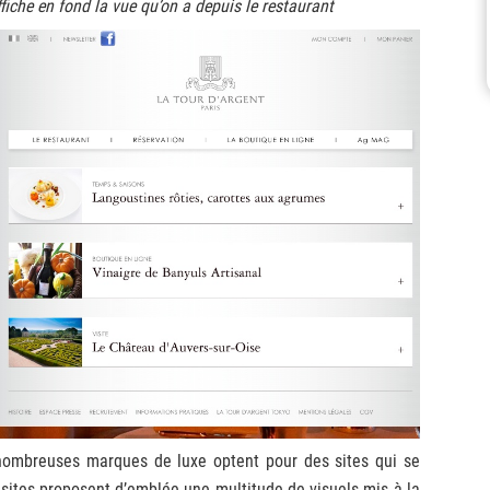
ffiche en fond la vue qu’on a depuis le restaurant
 nombreuses marques de luxe optent pour des sites qui se
sites proposent d’emblée une multitude de visuels mis à la